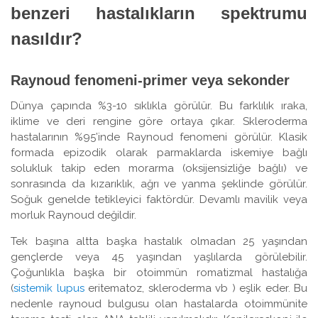
benzeri hastalıkların spektrumu
nasıldır?
Raynoud fenomeni-primer veya sekonder
Dünya çapında %3-10 sıklıkla görülür. Bu farklılık ıraka,
iklime ve deri rengine göre ortaya çıkar. Skleroderma
hastalarının %95’inde Raynoud fenomeni görülür. Klasik
formada epizodik olarak parmaklarda iskemiye bağlı
solukluk takip eden morarma (oksijensizliğe bağlı) ve
sonrasında da kızarıklık, ağrı ve yanma şeklinde görülür.
Soğuk genelde tetikleyici faktördür. Devamlı mavilik veya
morluk Raynoud değildir.
Tek başına altta başka hastalık olmadan 25 yaşından
gençlerde veya 45 yaşından yaşlılarda görülebilir.
Çoğunlıkla başka bir otoimmün romatizmal hastalığa
(
sistemik lupus
eritematoz, skleroderma vb ) eşlik eder. Bu
nedenle raynoud bulgusu olan hastalarda otoimmünite