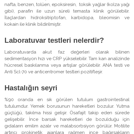
nafta, benzen, tolüen, epoksiresin, toksik yağlar (kolza yağı
gibi), parafin ile uzun süreli temasta klinik görülebilir.
İlaçlardan hidroksitriptofan, karbidopa, bleomisin ve
kokain ile klinik bildirilmiştir.
Laboratuvar testleri nelerdir?
Laboratuvarda akut faz değerleri olarak bilinen
sedimentasyon hızı ve CRP yükselebilir. Tam kan analizinde
hücresel baskılanma veya artışlar görülebilir. ANA testi ve
Anti Scl-70 ve anticentromer testleri pozitifleşir.
Hastalığın seyri
%90 oranda en sık görülen tutulum gastrointestinal
tutulumdur. Yemek borusunun hareketleri bozulur. Yutma
güçlüğü, takılma hissi gelişir. Ösafajit takip eden sürede
gelişebilir. İnce barsak hareketleri de bozulduğu için
gıdaların emilim azalır ve malabsorbsiyon görülür. Motilite
artırıcı prokinetik ajanlara rağmen ince bağırsakların