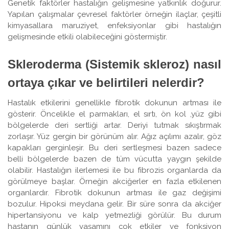
Genetik faktörler hastalığın gelişmesine yatkınlık doğurur.
Yapılan çalışmalar çevresel faktörler örneğin ilaçlar, çeşitli
kimyasallara maruziyet, enfeksiyonlar gibi hastalığın
gelişmesinde etkili olabileceğini göstermiştir.
Skleroderma (Sistemik skleroz) nasıl
ortaya çıkar ve belirtileri nelerdir?
Hastalık etkilerini genellikle fibrotik dokunun artması ile
gösterir. Öncelikle el parmakları, el sırtı, ön kol ,yüz gibi
bölgelerde deri sertliği artar. Deriyi tutmak sıkıştırmak
zorlaşır. Yüz gergin bir görünüm alır. Ağız açılımı azalır, göz
kapakları gerginleşir. Bu deri sertleşmesi bazen sadece
belli bölgelerde bazen de tüm vücutta yaygın şekilde
olabilir. Hastalığın ilerlemesi ile bu fibrozis organlarda da
görülmeye başlar. Örneğin akciğerler en fazla etkilenen
organlardır. Fibrotik dokunun artması ile gaz değişimi
bozulur. Hipoksi meydana gelir. Bir süre sonra da akciğer
hipertansiyonu ve kalp yetmezliği görülür. Bu durum
hastanın günlük yaşamını çok etkiler ve fonksiyon