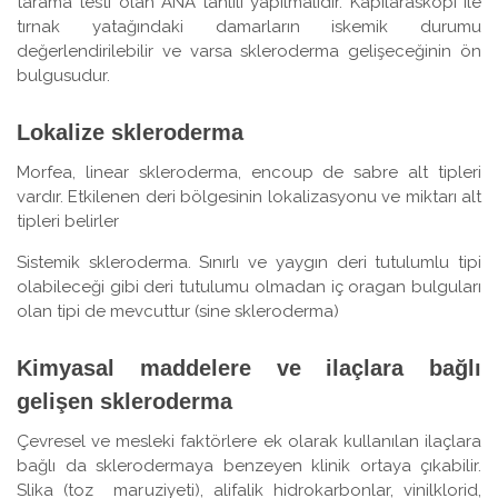
tarama testi olan ANA tahlili yapılmalıdır. Kapilaraskopi ile
tırnak yatağındaki damarların iskemik durumu
değerlendirilebilir ve varsa skleroderma gelişeceğinin ön
bulgusudur.
Lokalize skleroderma
Morfea, linear skleroderma, encoup de sabre alt tipleri
vardır. Etkilenen deri bölgesinin lokalizasyonu ve miktarı alt
tipleri belirler
Sistemik skleroderma. Sınırlı ve yaygın deri tutulumlu tipi
olabileceği gibi deri tutulumu olmadan iç oragan bulguları
olan tipi de mevcuttur (sine skleroderma)
Kimyasal maddelere ve ilaçlara bağlı
gelişen skleroderma
Çevresel ve mesleki faktörlere ek olarak kullanılan ilaçlara
bağlı da sklerodermaya benzeyen klinik ortaya çıkabilir.
Slika (toz maruziyeti), alifalik hidrokarbonlar, vinilklorid,