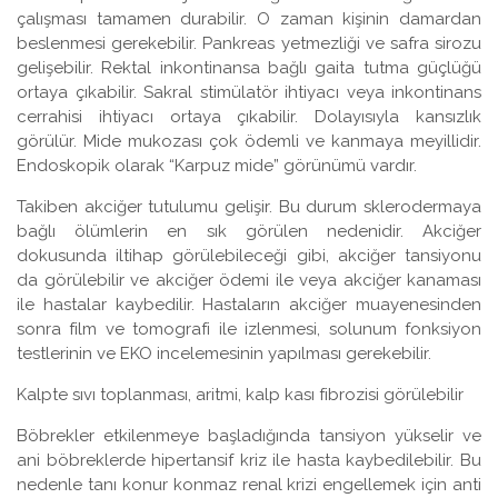
çalışması tamamen durabilir. O zaman kişinin damardan
beslenmesi gerekebilir. Pankreas yetmezliği ve safra sirozu
gelişebilir. Rektal inkontinansa bağlı gaita tutma güçlüğü
ortaya çıkabilir. Sakral stimülatör ihtiyacı veya inkontinans
cerrahisi ihtiyacı ortaya çıkabilir. Dolayısıyla kansızlık
görülür. Mide mukozası çok ödemli ve kanmaya meyillidir.
Endoskopik olarak “Karpuz mide” görünümü vardır.
Takiben akciğer tutulumu gelişir. Bu durum sklerodermaya
bağlı ölümlerin en sık görülen nedenidir. Akciğer
dokusunda iltihap görülebileceği gibi, akciğer tansiyonu
da görülebilir ve akciğer ödemi ile veya akciğer kanaması
ile hastalar kaybedilir. Hastaların akciğer muayenesinden
sonra film ve tomografi ile izlenmesi, solunum fonksiyon
testlerinin ve EKO incelemesinin yapılması gerekebilir.
Kalpte sıvı toplanması, aritmi, kalp kası fibrozisi görülebilir
Böbrekler etkilenmeye başladığında tansiyon yükselir ve
ani böbreklerde hipertansif kriz ile hasta kaybedilebilir. Bu
nedenle tanı konur konmaz renal krizi engellemek için anti