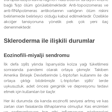
bağlı %50 ölüm görülebilmektedir. Anti-topoizomeras ve
anti-RNApolimeras antikorlarının varlığının ölüm riskini
belirlemede belirleyici olduğu kabul edilmektedir. Özellikle
akciğer tansiyonuna yönelik pek çok yeni ilaç
denenmektedir.
Skleroderma ile ilişkili durumlar
Eozinofili-miyalji sendromu
İlk defa 1981 yılında İspanya’da kolza yağı tüketilmesi
sonrasında pandemi olarak ortaya çıkmıştır. Takiben
Amerika Birleşik Devletlerinde L-triptofan kullanımı ile de
ortaya çıktığı bildirilmiştir. L-triptofan 1980’ lerde
uykusuzluk, adet öncesi gerginlik ve depresyonu tedavi
etmek için kullanılan bir ilaçtır.
Her iki durumda da kanda eozinofil seviyesi artmış ve kas
zarları olan fasialarda iltihaplanma olmuştur. Kas enzimleri
ve sedimentasyon hızı gibi inflamasyon göstergeleri